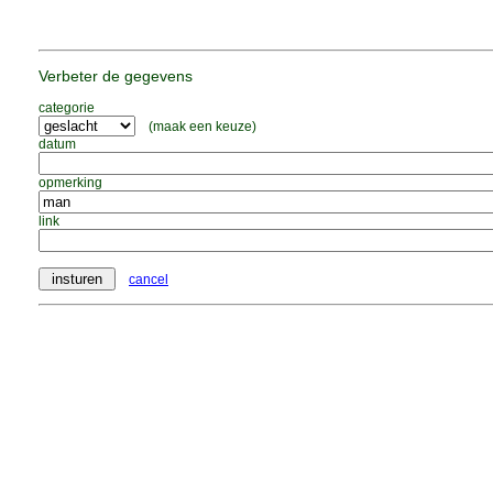
Verbeter de gegevens
categorie
(maak een keuze)
datum
opmerking
link
cancel