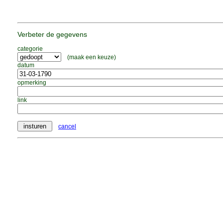
Verbeter de gegevens
categorie
(maak een keuze)
datum
opmerking
link
cancel