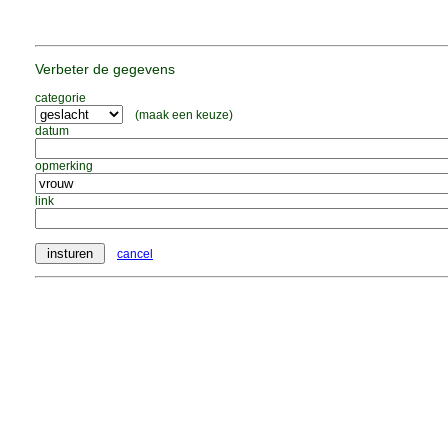
Verbeter de gegevens
categorie
(maak een keuze)
datum
opmerking
link
cancel