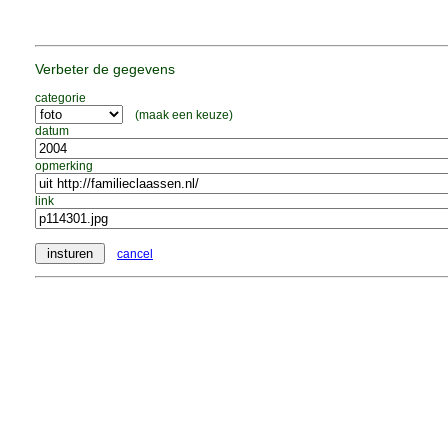
Verbeter de gegevens
categorie
(maak een keuze)
datum
opmerking
link
cancel