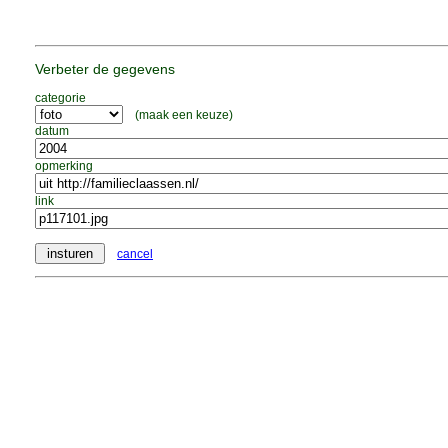
Verbeter de gegevens
categorie
(maak een keuze)
datum
opmerking
link
cancel