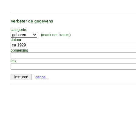
Verbeter de gegevens
categorie
(maak een keuze)
datum
opmerking
link
cancel