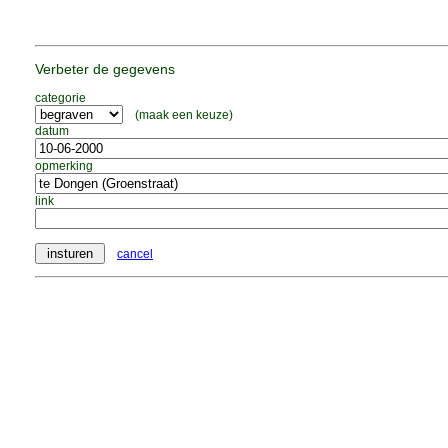
Verbeter de gegevens
categorie
(maak een keuze)
datum
opmerking
link
cancel