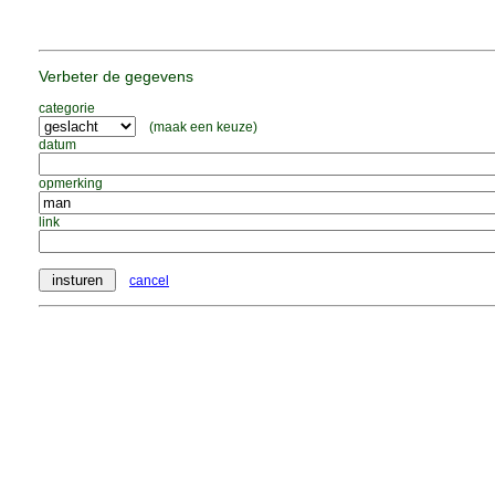
Verbeter de gegevens
categorie
(maak een keuze)
datum
opmerking
link
cancel