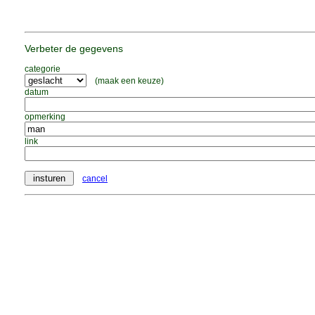
Verbeter de gegevens
categorie
(maak een keuze)
datum
opmerking
link
cancel