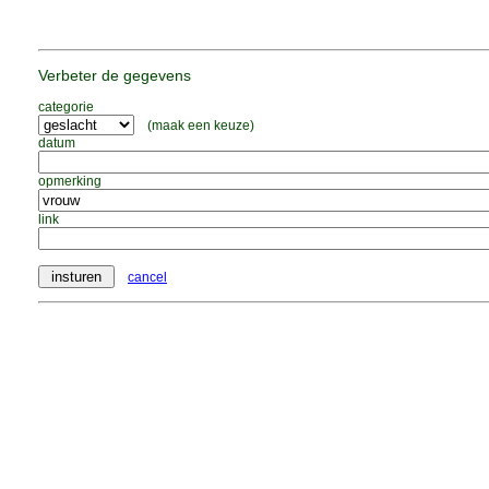
Verbeter de gegevens
categorie
(maak een keuze)
datum
opmerking
link
cancel