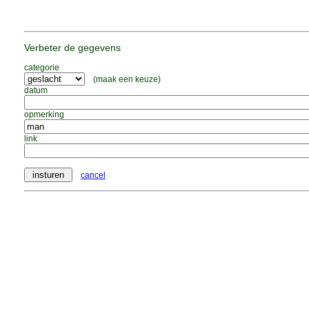
Verbeter de gegevens
categorie
(maak een keuze)
datum
opmerking
link
cancel