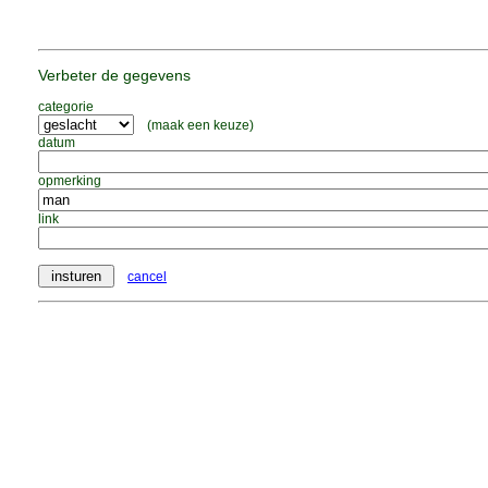
Verbeter de gegevens
categorie
(maak een keuze)
datum
opmerking
link
cancel