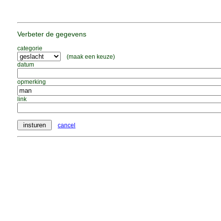
Verbeter de gegevens
categorie
(maak een keuze)
datum
opmerking
link
cancel