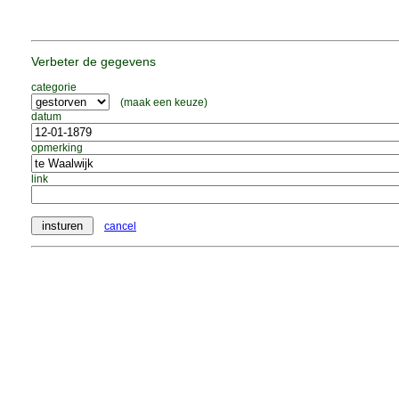
Verbeter de gegevens
categorie
(maak een keuze)
datum
opmerking
link
cancel