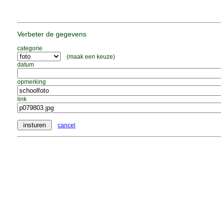
Verbeter de gegevens
categorie
(maak een keuze)
datum
opmerking
link
cancel