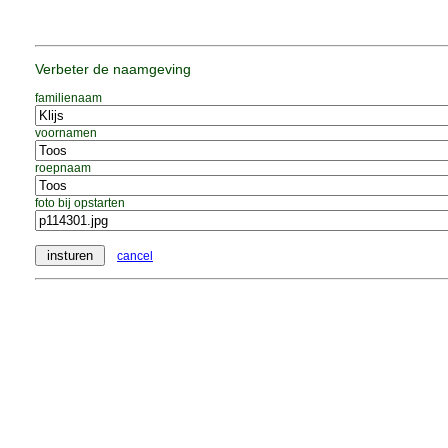
Verbeter de naamgeving
familienaam
voornamen
roepnaam
foto bij opstarten
cancel