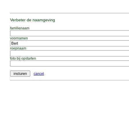
Verbeter de naamgeving
familienaam
voornamen
roepnaam
foto bij opstarten
cancel