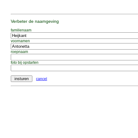
Verbeter de naamgeving
familienaam
voornamen
roepnaam
foto bij opstarten
cancel