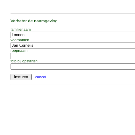
Verbeter de naamgeving
familienaam
voornamen
roepnaam
foto bij opstarten
cancel