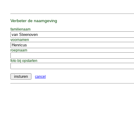
Verbeter de naamgeving
familienaam
voornamen
roepnaam
foto bij opstarten
cancel