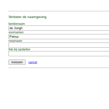
Verbeter de naamgeving
familienaam
voornamen
roepnaam
foto bij opstarten
cancel