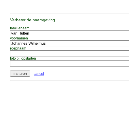
Verbeter de naamgeving
familienaam
voornamen
roepnaam
foto bij opstarten
cancel