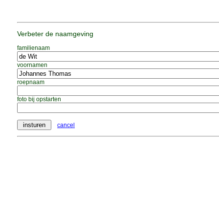
Verbeter de naamgeving
familienaam
voornamen
roepnaam
foto bij opstarten
cancel