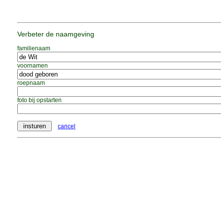
Verbeter de naamgeving
familienaam
voornamen
roepnaam
foto bij opstarten
cancel