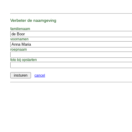
Verbeter de naamgeving
familienaam
voornamen
roepnaam
foto bij opstarten
cancel