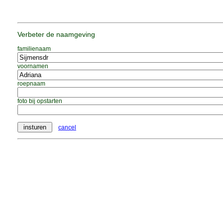
Verbeter de naamgeving
familienaam
voornamen
roepnaam
foto bij opstarten
cancel