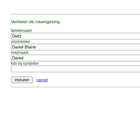
Verbeter de naamgeving
familienaam
voornamen
roepnaam
foto bij opstarten
cancel