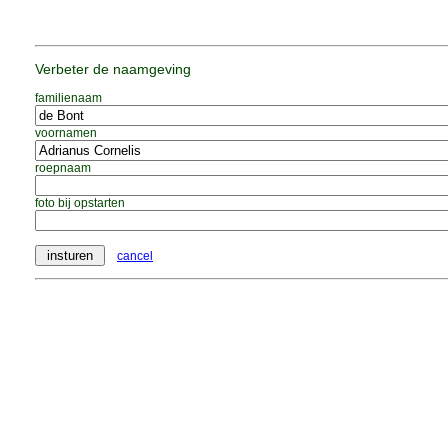
Verbeter de naamgeving
familienaam
voornamen
roepnaam
foto bij opstarten
cancel