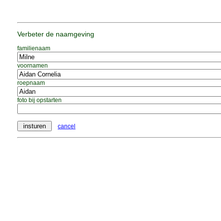
Verbeter de naamgeving
familienaam
voornamen
roepnaam
foto bij opstarten
cancel