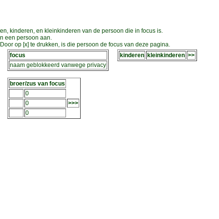
en, kinderen, en kleinkinderen van de persoon die in focus is.
an een persoon aan.
oor op [x] te drukken, is die persoon de focus van deze pagina.
focus
kinderen
kleinkinderen
>>
naam geblokkeerd vanwege privacy
broer/zus van focus
0
0
>>>
0