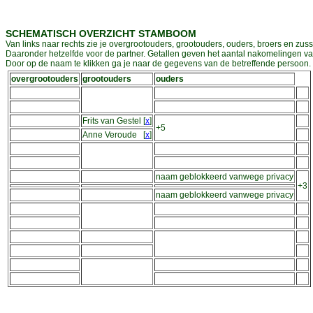
SCHEMATISCH OVERZICHT STAMBOOM
Van links naar rechts zie je overgrootouders, grootouders, ouders, broers en zuss
Daaronder hetzelfde voor de partner. Getallen geven het aantal nakomelingen v
Door op de naam te klikken ga je naar de gegevens van de betreffende persoon. D
overgrootouders
grootouders
ouders
Frits van Gestel
[
x
]
+5
Anne Veroude
[
x
]
naam geblokkeerd vanwege privacy
+3
naam geblokkeerd vanwege privacy