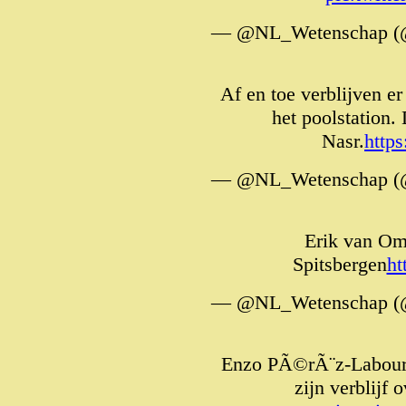
— @NL_Wetenschap (
Af en toe verblijven er
het poolstation.
Nasr.
http
— @NL_Wetenschap (
Erik van Om
Spitsbergen
ht
— @NL_Wetenschap (
Enzo PÃ©rÃ¨z-Labourd
zijn verblijf 