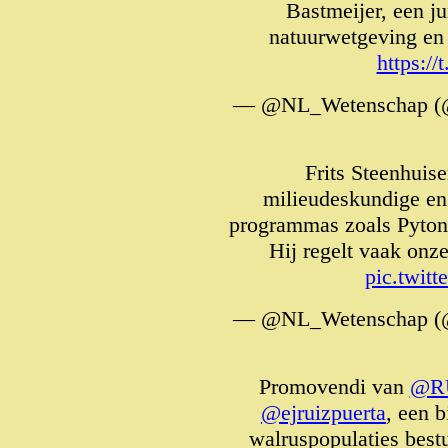
Bastmeijer, een jur
natuurwetgeving en 
https:/
— @NL_Wetenschap (
Frits Steenhuis
milieudeskundige en
programmas zoals Pyto
Hij regelt vaak onze
pic.twit
— @NL_Wetenschap (
Promovendi van
@RU
@ejruizpuerta
, een 
walruspopulaties best