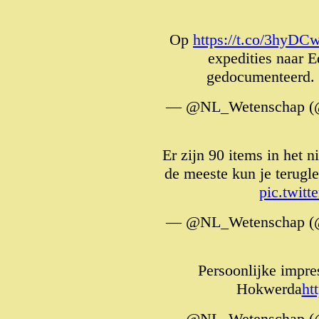
Op
https://t.co/3hyDC
expedities naar 
gedocumenteerd.
— @NL_Wetenschap (
Er zijn 90 items in het
de meeste kun je terugl
pic.twit
— @NL_Wetenschap (
Persoonlijke impre
Hokwerda
ht
— @NL_Wetenschap (