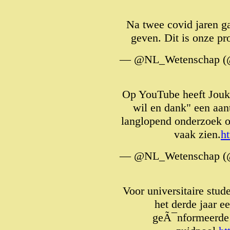
Na twee covid jaren g
geven. Dit is onze p
— @NL_Wetenschap (
Op YouTube heeft Jouke
wil en dank" een aant
langlopend onderzoek o
vaak zien.
h
— @NL_Wetenschap (
Voor universitaire stu
het derde jaar e
geÃ¯nformeerde b