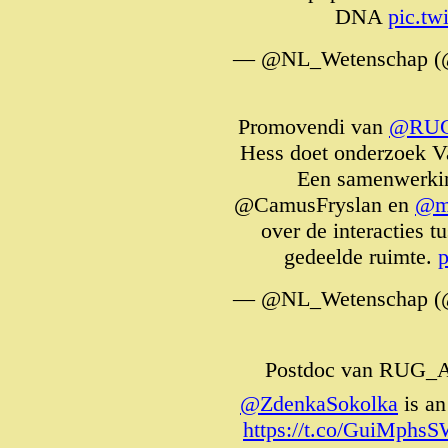
DNA
pic.tw
— @NL_Wetenschap (
Promovendi van
@RUG
Hess doet onderzoek Va
Een samenwerki
@CamusFryslan en
@ma
over de interacties 
gedeelde ruimte.
p
— @NL_Wetenschap (
Postdoc van RUG_Ar
@ZdenkaSokolka
is an
https://t.co/GuiMphs