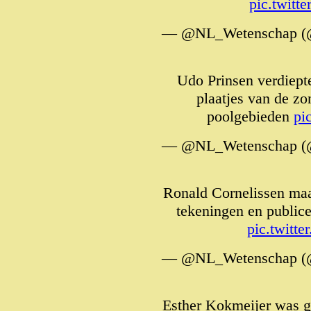
pic.twit
— @NL_Wetenschap (
Udo Prinsen verdiept
plaatjes van de zo
poolgebieden
pi
— @NL_Wetenschap (
Ronald Cornelissen maak
tekeningen en public
pic.twit
— @NL_Wetenschap (
Esther Kokmeijer was g