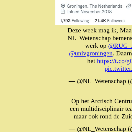
Deze week mag ik, Maar
NL_Wetenschap bemensen
werk op
@RUG_A
@univgroningen
. Daarn
het
https://t.co
pic.twit
— @NL_Wetenschap (
Op het Arctisch Cent
een multidisciplinair t
maar ook rond de Zu
— @NL_Wetenschap (