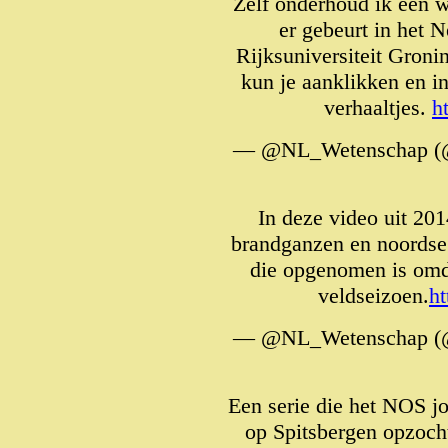
Zelf onderhoud ik een w
er gebeurt in het 
Rijksuniversiteit Groni
kun je aanklikken en i
verhaaltjes.
h
— @NL_Wetenschap (
In deze video uit 201
brandganzen en noordse 
die opgenomen is omd
veldseizoen.
h
— @NL_Wetenschap (
Een serie die het NOS j
op Spitsbergen opzoch