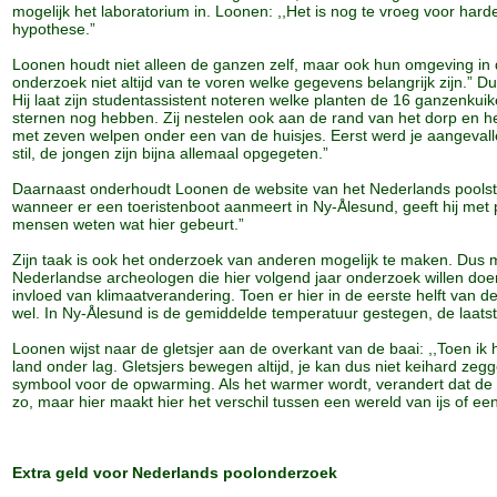
mogelijk het laboratorium in. Loonen: ,,Het is nog te vroeg voor har
hypothese.”
Loonen houdt niet alleen de ganzen zelf, maar ook hun omgeving in de 
onderzoek niet altijd van te voren welke gegevens belangrijk zijn.” D
Hij laat zijn studentassistent noteren welke planten de 16 ganzenkuik
sternen nog hebben. Zij nestelen ook aan de rand van het dorp en he
met zeven welpen onder een van de huisjes. Eerst werd je aangevallen
stil, de jongen zijn bijna allemaal opgegeten.”
Daarnaast onderhoudt Loonen de website van het Nederlands poolstat
wanneer er een toeristenboot aanmeert in Ny-Ålesund, geeft hij met ple
mensen weten wat hier gebeurt.”
Zijn taak is ook het onderzoek van anderen mogelijk te maken. Dus ma
Nederlandse archeologen die hier volgend jaar onderzoek willen doen
invloed van klimaatverandering. Toen er hier in de eerste helft van
wel. In Ny-Ålesund is de gemiddelde temperatuur gestegen, de laatst
Loonen wijst naar de gletsjer aan de overkant van de baai: ,,Toen ik h
land onder lag. Gletsjers bewegen altijd, je kan dus niet keihard zeg
symbool voor de opwarming. Als het warmer wordt, verandert dat de 
zo, maar hier maakt hier het verschil tussen een wereld van ijs of ee
Extra geld voor Nederlands poolonderzoek