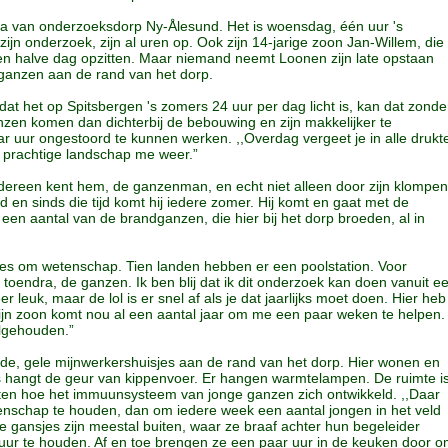
a van onderzoeksdorp Ny-Ålesund. Het is woensdag, één uur 's
zijn onderzoek, zijn al uren op. Ook zijn 14-jarige zoon Jan-Willem, die
 een halve dag opzitten. Maar niemand neemt Loonen zijn late opstaan
dganzen aan de rand van het dorp.
at het op Spitsbergen 's zomers 24 uur per dag licht is, kan dat zonde
anzen komen dan dichterbij de bebouwing en zijn makkelijker te
ar uur ongestoord te kunnen werken. ,,Overdag vergeet je in alle drukt
at prachtige landschap me weer.”
dereen kent hem, de ganzenman, en echt niet alleen door zijn klompen
 en sinds die tijd komt hij iedere zomer. Hij komt en gaat met de
 een aantal van de brandganzen, die hier bij het dorp broeden, al in
les om wetenschap. Tien landen hebben er een poolstation. Voor
de toendra, de ganzen. Ik ben blij dat ik dit onderzoek kan doen vanuit e
r leuk, maar de lol is er snel af als je dat jaarlijks moet doen. Hier heb
 Mijn zoon komt nou al een aantal jaar om me een paar weken te helpen.
olgehouden.”
ude, gele mijnwerkershuisjes aan de rand van het dorp. Hier wonen en
s hangt de geur van kippenvoer. Er hangen warmtelampen. De ruimte i
eten hoe het immuunsysteem van jonge ganzen zich ontwikkeld. ,,Daar
ngenschap te houden, dan om iedere week een aantal jongen in het veld
De gansjes zijn meestal buiten, waar ze braaf achter hun begeleider
tuur te houden. Af en toe brengen ze een paar uur in de keuken door 