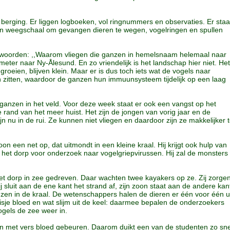
berging. Er liggen logboeken, vol ringnummers en observaties. Er sta
een weegschaal om gevangen dieren te wegen, vogelringen en spullen
ntwoorden: ,,Waarom vliegen die ganzen in hemelsnaam helemaal naar
eter naar Ny-Ålesund. En zo vriendelijk is het landschap hier niet. Het
 groeien, blijven klein. Maar er is dus toch iets wat de vogels naar
en zitten, waardoor de ganzen hun immuunsysteem tijdelijk op een laag
ganzen in het veld. Voor deze week staat er ook een vangst op het
rand van het meer huist. Het zijn de jongen van vorig jaar en de
 nu in de rui. Ze kunnen niet vliegen en daardoor zijn ze makkelijker 
n een net op, dat uitmondt in een kleine kraal. Hij krijgt ook hulp van
 het dorp voor onderzoek naar vogelgriepvirussen. Hij zal de monsters
et dorp in zee gedreven. Daar wachten twee kayakers op ze. Zij zorge
j sluit aan de ene kant het strand af, zijn zoon staat aan de andere kan
anzen in de kraal. De wetenschappers halen de dieren er één voor één u
je bloed en wat slijm uit de keel: daarmee bepalen de onderzoekers
gels de zee weer in.
 met vers bloed gebeuren. Daarom duikt een van de studenten zo sne