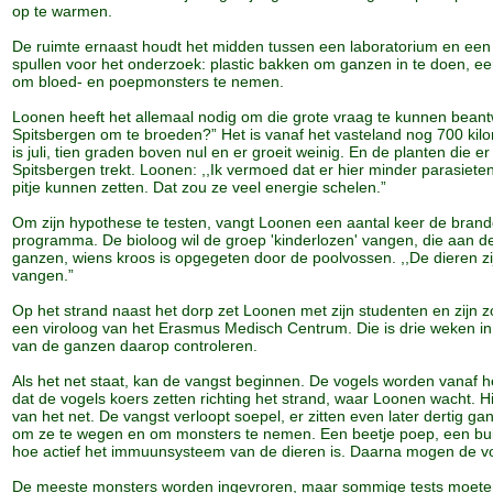
op te warmen.
De ruimte ernaast houdt het midden tussen een laboratorium en een 
spullen voor het onderzoek: plastic bakken om ganzen in te doen, 
om bloed- en poepmonsters te nemen.
Loonen heeft het allemaal nodig om die grote vraag te kunnen bea
Spitsbergen om te broeden?” Het is vanaf het vasteland nog 700 kilom
is juli, tien graden boven nul en er groeit weinig. En de planten die er
Spitsbergen trekt. Loonen: ,,Ik vermoed dat er hier minder parasiet
pitje kunnen zetten. Dat zou ze veel energie schelen.”
Om zijn hypothese te testen, vangt Loonen een aantal keer de brand
programma. De bioloog wil de groep 'kinderlozen' vangen, die aan de 
ganzen, wiens kroos is opgegeten door de poolvossen. ,,De dieren zijn
vangen.”
Op het strand naast het dorp zet Loonen met zijn studenten en zijn zoo
een viroloog van het Erasmus Medisch Centrum. Die is drie weken in
van de ganzen daarop controleren.
Als het net staat, kan de vangst beginnen. De vogels worden vanaf h
dat de vogels koers zetten richting het strand, waar Loonen wacht. Hi
van het net. De vangst verloopt soepel, er zitten even later dertig g
om ze te wegen en om monsters te nemen. Een beetje poep, een buis
hoe actief het immuunsysteem van de dieren is. Daarna mogen de vo
De meeste monsters worden ingevroren, maar sommige tests moeten