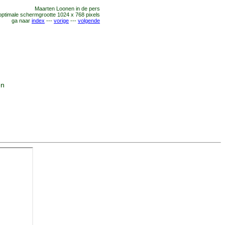
Maarten Loonen
in de
pers
optimale schermgrootte 1024 x 768 pixels
ga naar
index
---
vorige
---
volgende
en