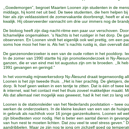
,,Goedemorgen”, begroet Maarten Loonen zijn studenten in de mens
middags, hij komt net uit bed. De twee studenten, die hem helpen bij 
hier als zijn veldassistent de zomervakantie doorbrengt, heeft er al
kwalijk. Híj observeerder vannacht om drie uur immers nog de bran
De bioloog heeft zijn dag-nacht-ritme een paar uur verschoven. Doord
lichamelijke ongemakken. 's Nachts is het rustiger in het dorp. De g
observeren. En Loonen vindt het eigenlijk ook wel prettig, om een pa
soms hoe mooi het hier is. Als het 's nachts rustig is, dan overvalt d
De ganzenonderzoeker is een van de oude rotten in het pooldorp. Ie
In de zomer van 1990 startte hij zijn promotieonderzoek in Ny-Ålesund
ganzen, die er van eind mei tot augustus zijn om te broeden. ,,Ik heb
1991 gevangen en geringd.”
In het voormalig mijnwerkersdorp Ny-Ålesund draait tegenwoordig al
Loonen is het zijn tweede thuis. ,,Het is hier prachtig. De gletsjers, 
dorp. Ik hoef geen weken in een tentje te zitten. Dat is één of twee kee
ik internet, wat het contact met het thuis zoveel makkelijker maakt.
Als dat allemaal niet mogelijk was geweest, had ik het niet zo lang v
Loonen is de stationsleider van het Nederlands poolstation – twee o
werken de onderzoekers. In de kleine keuken van een van de huisje
in gebruik als nachthok voor 16 jonge ganzenkuikens. Loonen wil w
zijn bloedtesten voor nodig. Het is beter een aantal dieren in geva
van hun nest te moeten lichten. Dat zou veel te veel stress geven.” 
aandribbelen. Maar ze zijn nog te jong om zichzelf goed op tempera