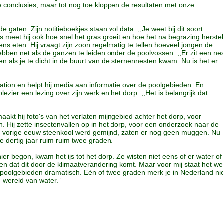
de conclusies, maar tot nog toe kloppen de resultaten met onze
gaten. Zijn notitieboekjes staan vol data. ,,Je weet bij dit soort
us meet hij ook hoe snel het gras groeit en hoe het na begrazing herstel
ens eten. Hij vraagt zijn zoon regelmatig te tellen hoeveel jongen de
bben net als de ganzen te leiden onder de poolvossen. ,,Er zit een ne
 als je te dicht in de buurt van de sternennesten kwam. Nu is het er
ion en helpt hij media aan informatie over de poolgebieden. En
zier een lezing over zijn werk en het dorp. ,,Het is belangrijk dat
akt hij foto's van het verlaten mijngebied achter het dorp, voor
. Hij zette insectenvallen op in het dorp, voor een onderzoek naar de
 de vorige eeuw steenkool werd gemijnd, zaten er nog geen muggen. Nu
e dertig jaar ruim ruim twee graden.
ier begon, kwam het ijs tot het dorp. Ze wisten niet eens of er water of
gen dat dit door de klimaatverandering komt. Maar voor mij staat het we
poolgebieden dramatisch. Eén of twee graden merk je in Nederland ni
n wereld van water.”