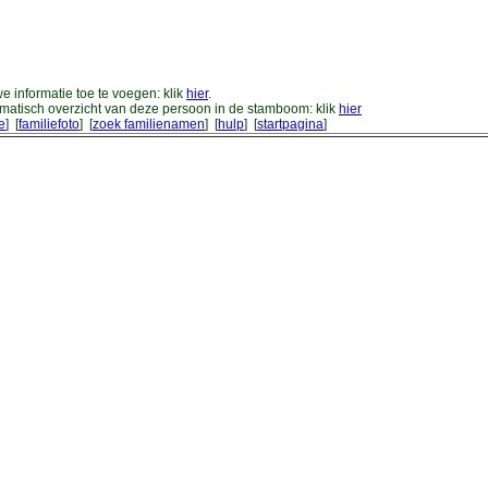
 informatie toe te voegen: klik
hier
.
atisch overzicht van deze persoon in de stamboom: klik
hier
ie
] [
familiefoto
] [
zoek familienamen
] [
hulp
] [
startpagina
]