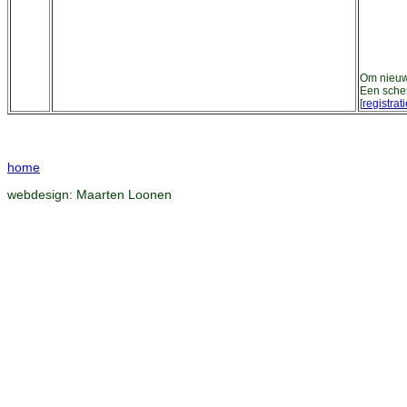
Om nieuwe
Een schem
[
registrat
home
webdesign:
Maarten Loonen