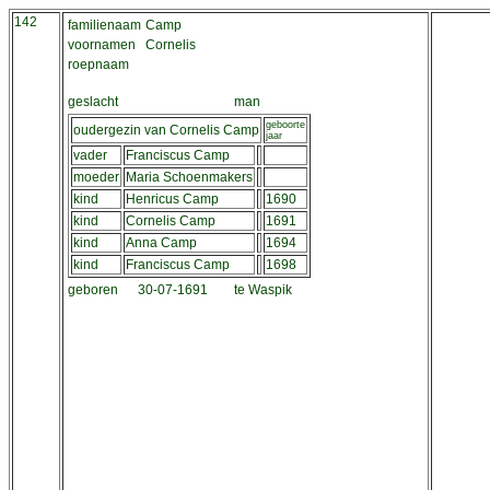
142
familienaam
Camp
voornamen
Cornelis
roepnaam
geslacht
man
geboorte
oudergezin van Cornelis Camp
jaar
vader
Franciscus Camp
moeder
Maria Schoenmakers
kind
Henricus Camp
1690
kind
Cornelis Camp
1691
kind
Anna Camp
1694
kind
Franciscus Camp
1698
geboren
30-07-1691
te Waspik