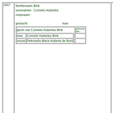
1607
familienaam
Bink
voornamen
Cornelis Hubertus
roepnaam
geslacht
man
geboorte
gezin van Cornelis Hubertus Bink
jaar
man
Cornelis Hubertus Bink
vrouw
Petronella Maria Huberta de Bont