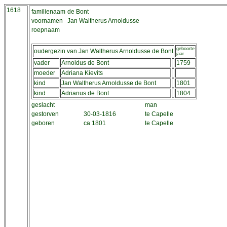
1618
familienaam
de Bont
voornamen
Jan Waltherus Arnoldusse
roepnaam
geboorte
oudergezin van Jan Waltherus Arnoldusse de Bont
jaar
vader
Arnoldus de Bont
1759
moeder
Adriana Kievits
kind
Jan Waltherus Arnoldusse de Bont
1801
kind
Adrianus de Bont
1804
geslacht
man
gestorven
30-03-1816
te Capelle
geboren
ca 1801
te Capelle