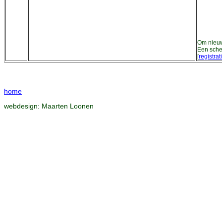
Om nieuw
Een sche
[
registrat
home
webdesign:
Maarten Loonen