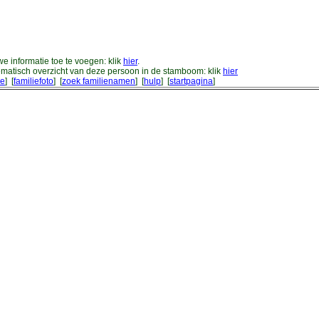
e informatie toe te voegen: klik
hier
.
matisch overzicht van deze persoon in de stamboom: klik
hier
ie
] [
familiefoto
] [
zoek familienamen
] [
hulp
] [
startpagina
]