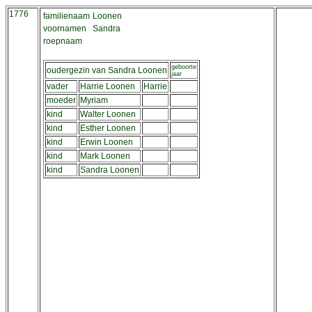
1776
familienaam
Loonen
voornamen
Sandra
roepnaam
geboorte
oudergezin van Sandra Loonen
jaar
vader
Harrie Loonen
Harrie
moeder
Myriam
kind
Walter Loonen
kind
Esther Loonen
kind
Erwin Loonen
kind
Mark Loonen
kind
Sandra Loonen