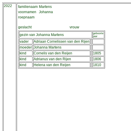
2022
familienaam
Martens
voornamen
Johanna
roepnaam
geslacht
vrouw
geboorte
gezin van Johanna Martens
jaar
vader
Adriaan Cornelissen van den Rijen
moeder
Johanna Martens
kind
Cornelis van den Reijen
1805
kind
Adrianus van den Rijen
1806
kind
Helena van den Reijen
1810