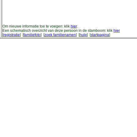
Om nieuwe informatie toe te voegen: klik
hier
.
Een schematisch overzicht van deze persoon in de stamboom: klik
hier
[
registratie
] [
familiefoto
] [
zoek familienamen
] [
hulp
] [
startpagina
]