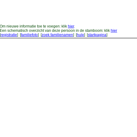
Om nieuwe informatie toe te voegen: klik
hier
.
Een schematisch overzicht van deze persoon in de stamboom: klik
hier
[
registratie
] [
familiefoto
] [
zoek familienamen
] [
hulp
] [
startpagina
]