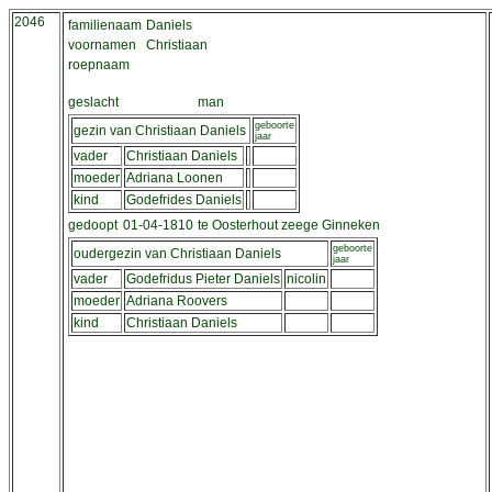
2046
familienaam
Daniels
voornamen
Christiaan
roepnaam
geslacht
man
geboorte
gezin van Christiaan Daniels
jaar
vader
Christiaan Daniels
moeder
Adriana Loonen
kind
Godefrides Daniels
gedoopt
01-04-1810
te Oosterhout zeege Ginneken
geboorte
oudergezin van Christiaan Daniels
jaar
vader
Godefridus Pieter Daniels
nicolin
moeder
Adriana Roovers
kind
Christiaan Daniels