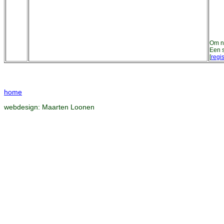
Om ni
Een s
[
regis
home
webdesign:
Maarten Loonen