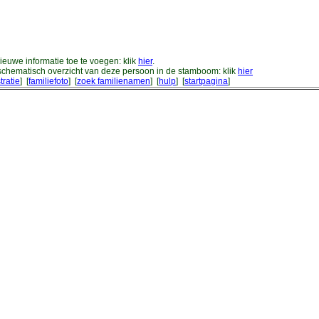
euwe informatie toe te voegen: klik
hier
.
chematisch overzicht van deze persoon in de stamboom: klik
hier
tratie
] [
familiefoto
] [
zoek familienamen
] [
hulp
] [
startpagina
]