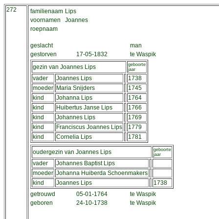
272
familienaam
Lips
voornamen
Joannes
roepnaam
geslacht
man
gestorven
17-05-1832
te Waspik
geboorte
gezin van Joannes Lips
jaar
vader
Joannes Lips
1738
moeder
Maria Snijders
1745
kind
Johanna Lips
1764
kind
Huibertus Janse Lips
1766
kind
Johannes Lips
1769
kind
Franciscus Joannes Lips
1779
kind
Cornelia Lips
1781
geboorte
oudergezin van Joannes Lips
jaar
vader
Johannes Baptist Lips
moeder
Johanna Huiberda Schoenmakers
kind
Joannes Lips
1738
getrouwd
05-01-1764
te Waspik
geboren
24-10-1738
te Waspik