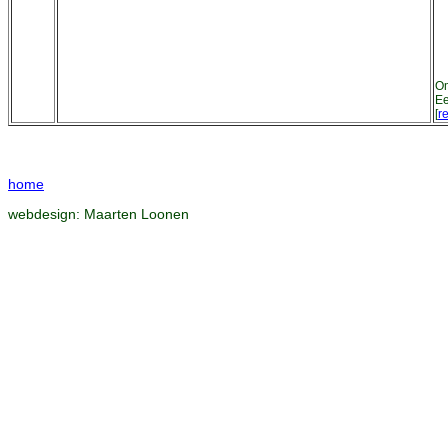
Om
Ee
[
re
home
webdesign:
Maarten Loonen