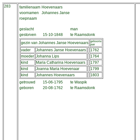
283
familienaam
Hoevenaars
voornamen
Johannes Janse
roepnaam
geslacht
man
gestorven
15-10-1848
te Raamsdonk
geboorte
gezin van Johannes Janse Hoevenaars
jaar
vader
Johannes Janse Hoevenaars
1762
moeder
Johanna Lips
1764
kind
Maria Catharina Hoevenaars
1797
kind
Joanna Maria Hoevenaar
1799
kind
Johannes Hoevenaars
1803
getrouwd
15-06-1795
te Waspik
geboren
20-08-1762
te Raamsdonk