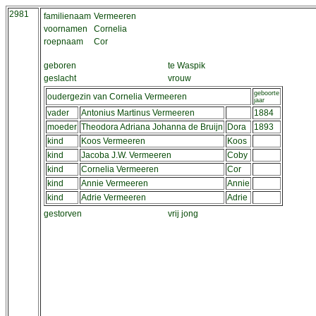
2981
familienaam
Vermeeren
voornamen
Cornelia
roepnaam
Cor
geboren
te Waspik
geslacht
vrouw
geboorte
oudergezin van Cornelia Vermeeren
jaar
vader
Antonius Martinus Vermeeren
1884
moeder
Theodora Adriana Johanna de Bruijn
Dora
1893
kind
Koos Vermeeren
Koos
kind
Jacoba J.W. Vermeeren
Coby
kind
Cornelia Vermeeren
Cor
kind
Annie Vermeeren
Annie
kind
Adrie Vermeeren
Adrie
gestorven
vrij jong