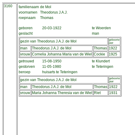
3160
familienaam
de Mol
voornamen
Theodorus J.A.J.
roepnaam
Thomas
geboren
20-03-1922
te Woerden
geslacht
man
geboorte
gezin van Theodorus J.A.J. de Mol
jaar
man
Theodorus J.A.J. de Mol
Thomas
1922
vrouw
Cornelia Johanna Maria van de Wiel
Cockie
1925
getrouwd
15-08-1950
te Klundert
gestorven
11-05-1980
te Teteringen
beroep
huisarts te Teteringen
geboorte
gezin van Theodorus J.A.J. de Mol
jaar
man
Theodorus J.A.J. de Mol
Thomas
1922
vrouw
Maria Johanna Theresia van de Wiel
Riet
1931