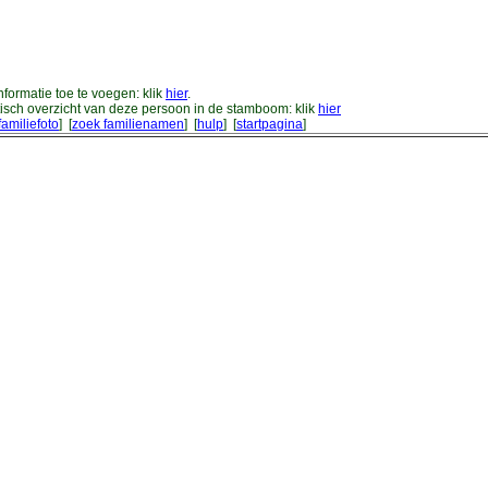
formatie toe te voegen: klik
hier
.
sch overzicht van deze persoon in de stamboom: klik
hier
familiefoto
] [
zoek familienamen
] [
hulp
] [
startpagina
]