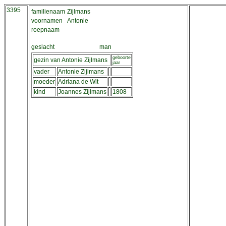
3395
familienaam
Zijlmans
voornamen
Antonie
roepnaam
geslacht
man
geboorte
gezin van Antonie Zijlmans
jaar
vader
Antonie Zijlmans
moeder
Adriana de Wit
kind
Joannes Zijlmans
1808