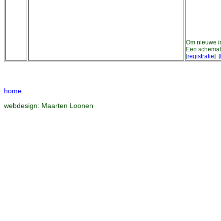
Om nieuwe in
Een schemati
[
registratie
] [
home
webdesign:
Maarten Loonen