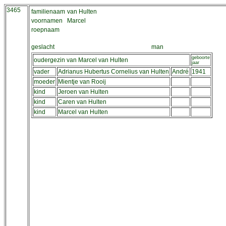
3465
familienaam
van Hulten
voornamen
Marcel
roepnaam
geslacht
man
geboorte
oudergezin van Marcel van Hulten
jaar
vader
Adrianus Hubertus Cornelius van Hulten
André
1941
moeder
Mientje van Rooij
kind
Jeroen van Hulten
kind
Caren van Hulten
kind
Marcel van Hulten