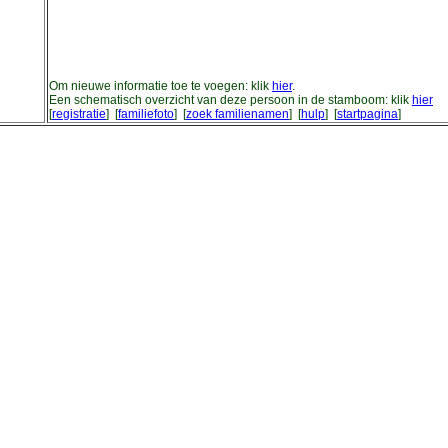
Om nieuwe informatie toe te voegen: klik
hier
.
Een schematisch overzicht van deze persoon in de stamboom: klik
hier
[
registratie
] [
familiefoto
] [
zoek familienamen
] [
hulp
] [
startpagina
]