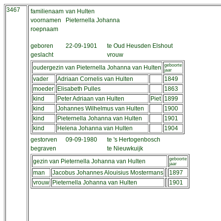
3467
familienaam
van Hulten
voornamen
Pieternella Johanna
roepnaam
geboren
22-09-1901
te Oud Heusden Elshout
geslacht
vrouw
geboorte
oudergezin van Pieternella Johanna van Hulten
jaar
vader
Adriaan Cornelis van Hulten
1849
moeder
Elisabeth Pulles
1863
kind
Peter Adriaan van Hulten
Piet
1899
kind
Johannes Wilhelmus van Hulten
1900
kind
Pieternella Johanna van Hulten
1901
kind
Helena Johanna van Hulten
1904
gestorven
09-09-1980
te 's Hertogenbosch
begraven
te Nieuwkuijk
geboorte
gezin van Pieternella Johanna van Hulten
jaar
man
Jacobus Johannes Alouisius Mostermans
1897
vrouw
Pieternella Johanna van Hulten
1901