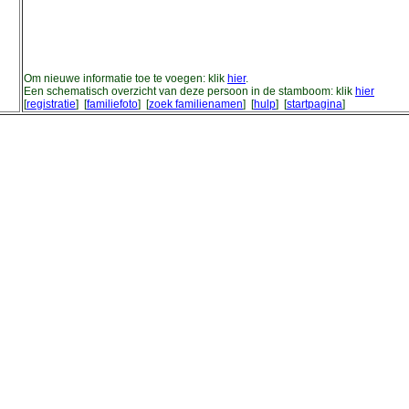
Om nieuwe informatie toe te voegen: klik
hier
.
Een schematisch overzicht van deze persoon in de stamboom: klik
hier
[
registratie
] [
familiefoto
] [
zoek familienamen
] [
hulp
] [
startpagina
]