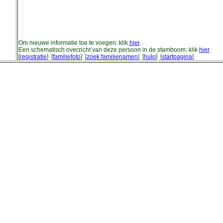
Om nieuwe informatie toe te voegen: klik
hier
.
Een schematisch overzicht van deze persoon in de stamboom: klik
hier
[
registratie
] [
familiefoto
] [
zoek familienamen
] [
hulp
] [
startpagina
]