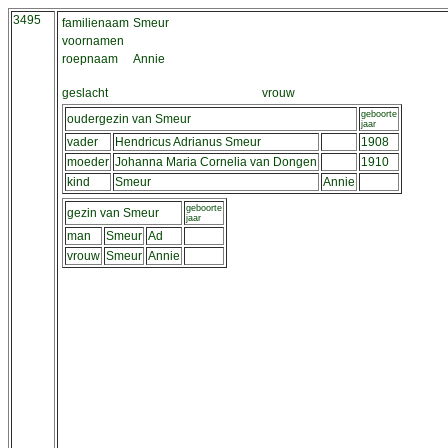
3495
familienaam
Smeur
voornamen
roepnaam
Annie
geslacht
vrouw
geboorte
oudergezin van Smeur
jaar
vader
Hendricus Adrianus Smeur
1908
moeder
Johanna Maria Cornelia van Dongen
1910
kind
Smeur
Annie
geboorte
gezin van Smeur
jaar
man
Smeur
Ad
vrouw
Smeur
Annie