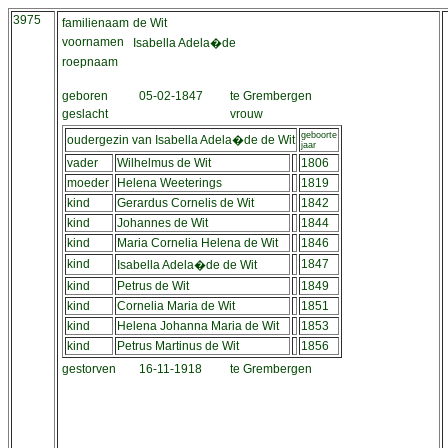
3975
familienaam
de Wit
voornamen
Isabella Adela�de
roepnaam
geboren
05-02-1847
te Grembergen
geslacht
vrouw
geboorte
oudergezin van Isabella Adela�de de Wit
jaar
vader
Wilhelmus de Wit
1806
moeder
Helena Weeterings
1819
kind
Gerardus Cornelis de Wit
1842
kind
Johannes de Wit
1844
kind
Maria Cornelia Helena de Wit
1846
kind
1847
Isabella Adela�de de Wit
kind
Petrus de Wit
1849
kind
Cornelia Maria de Wit
1851
kind
Helena Johanna Maria de Wit
1853
kind
Petrus Martinus de Wit
1856
gestorven
16-11-1918
te Grembergen