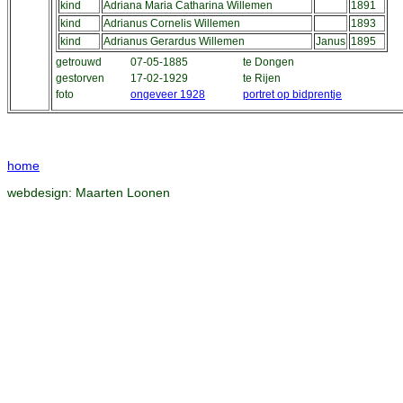
kind
Adriana Maria Catharina Willemen
1891
kind
Adrianus Cornelis Willemen
1893
kind
Adrianus Gerardus Willemen
Janus
1895
getrouwd
07-05-1885
te Dongen
gestorven
17-02-1929
te Rijen
foto
ongeveer 1928
portret op bidprentje
home
webdesign:
Maarten Loonen