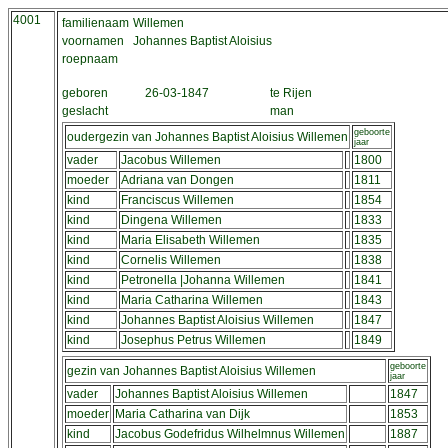
4001
familienaam
Willemen
voornamen
Johannes Baptist Aloisius
roepnaam
geboren
26-03-1847
te Rijen
geslacht
man
geboorte
oudergezin van Johannes Baptist Aloisius Willemen
jaar
vader
Jacobus Willemen
1800
moeder
Adriana van Dongen
1811
kind
Franciscus Willemen
1854
kind
Dingena Willemen
1833
kind
Maria Elisabeth Willemen
1835
kind
Cornelis Willemen
1838
kind
Petronella |Johanna Willemen
1841
kind
Maria Catharina Willemen
1843
kind
Johannes Baptist Aloisius Willemen
1847
kind
Josephus Petrus Willemen
1849
geboorte
gezin van Johannes Baptist Aloisius Willemen
jaar
vader
Johannes Baptist Aloisius Willemen
1847
moeder
Maria Catharina van Dijk
1853
kind
Jacobus Godefridus Wilhelmnus Willemen
1887