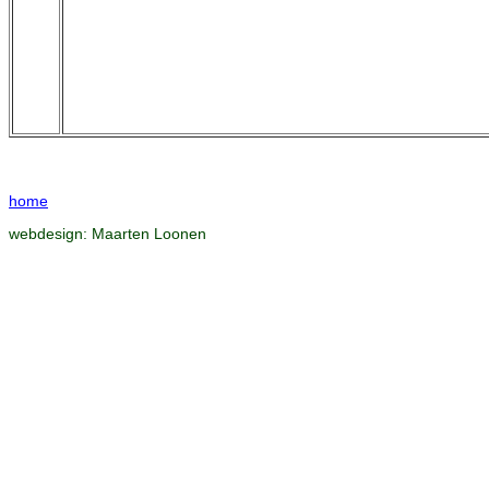
home
webdesign:
Maarten Loonen